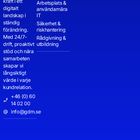
kraft i ett
Arbetsplats &
digitalt
användarnära
landskap i
IT
ständig
Säkerhet &
förändring.
riskhantering
Med 24/7-
Rådgivning &
drift, proaktivt
utbildning
stöd och nära
samarbeten
skapar vi
långsiktigt
värde i varje
kundrelation.
+46 (0) 60
14 02 00
info@gdm.se