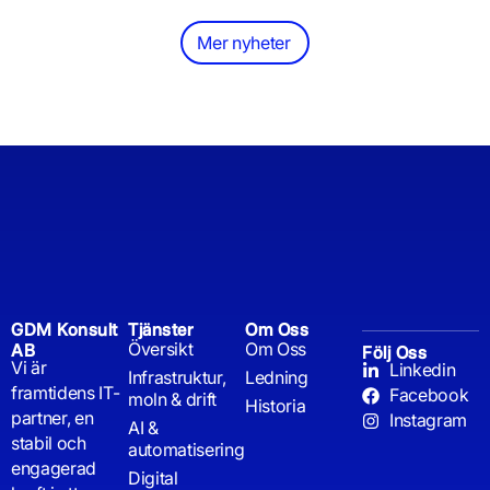
Mer nyheter
GDM Konsult
Tjänster
Om Oss
Översikt
Om Oss
AB
Följ Oss
Vi är
Linkedin
Infrastruktur,
Ledning
framtidens IT-
Facebook
moln & drift
Historia
partner, en
Instagram
AI &
stabil och
automatisering
engagerad
Digital