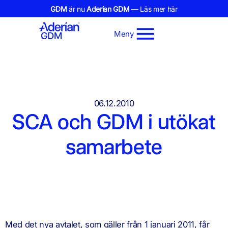
GDM
är nu
Aderian GDM
— Läs mer här
Meny
06.12.2010
SCA och GDM i utökat
samarbete
Med det nya avtalet, som gäller från 1 januari 2011, får