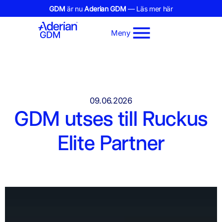
GDM
är nu
Aderian GDM
— Läs mer här
Meny
09.06.2026
GDM utses till Ruckus
Elite Partner