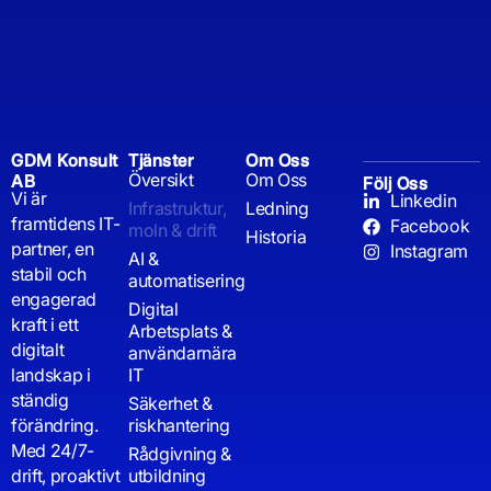
GDM Konsult
Tjänster
Om Oss
Översikt
Om Oss
AB
Följ Oss
Vi är
Linkedin
Infrastruktur,
Ledning
framtidens IT-
Facebook
moln & drift
Historia
partner, en
Instagram
AI &
stabil och
automatisering
engagerad
Digital
kraft i ett
Arbetsplats &
digitalt
användarnära
landskap i
IT
ständig
Säkerhet &
förändring.
riskhantering
Med 24/7-
Rådgivning &
drift, proaktivt
utbildning