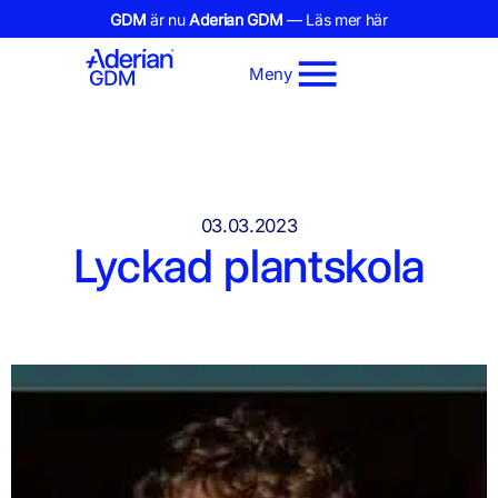
GDM
är nu
Aderian GDM
— Läs mer här
Meny
03.03.2023
Lyckad plantskola