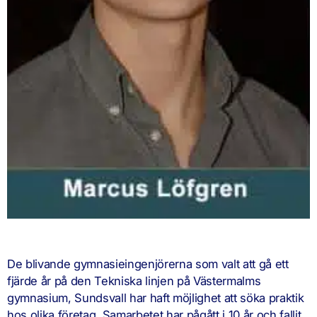
De blivande gymnasieingenjörerna som valt att gå ett
fjärde år på den Tekniska linjen på Västermalms
gymnasium, Sundsvall har haft möjlighet att söka praktik
hos olika företag. Samarbetet har pågått i 10 år och fallit