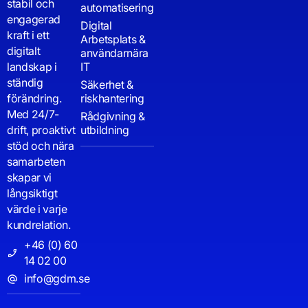
stabil och
automatisering
engagerad
Digital
kraft i ett
Arbetsplats &
digitalt
användarnära
landskap i
IT
ständig
Säkerhet &
förändring.
riskhantering
Med 24/7-
Rådgivning &
drift, proaktivt
utbildning
stöd och nära
samarbeten
skapar vi
långsiktigt
värde i varje
kundrelation.
+46 (0) 60
14 02 00
info@gdm.se