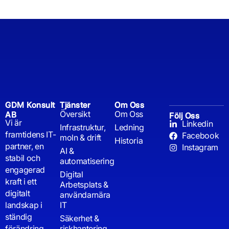
GDM Konsult
Tjänster
Om Oss
Översikt
Om Oss
AB
Följ Oss
Vi är
Linkedin
Infrastruktur,
Ledning
framtidens IT-
Facebook
moln & drift
Historia
partner, en
Instagram
AI &
stabil och
automatisering
engagerad
Digital
kraft i ett
Arbetsplats &
digitalt
användarnära
landskap i
IT
ständig
Säkerhet &
förändring.
riskhantering