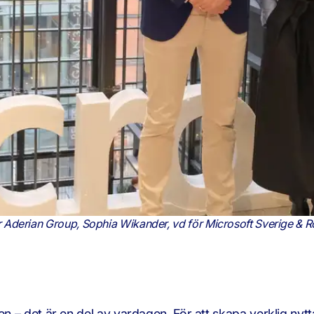
r Aderian Group, Sophia Wikander, vd för Microsoft Sverige & 
den – det är en del av vardagen. För att skapa verklig ny