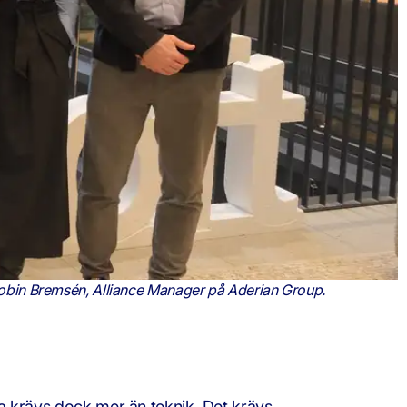
Robin Bremsén, Alliance Manager på Aderian Group.
tta krävs dock mer än teknik. Det krävs