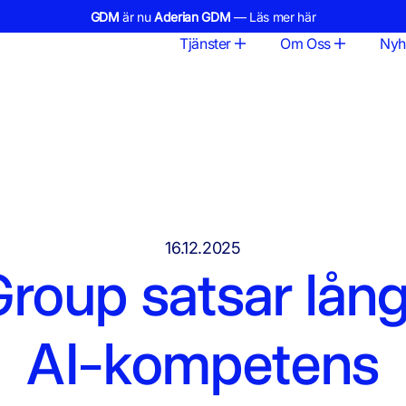
GDM
är nu
Aderian GDM
— Läs mer här
Tjänster
Om Oss
Nyh
16.12.2025
roup satsar lång
AI-kompetens