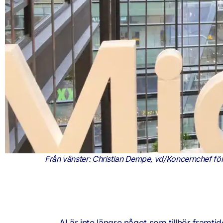
Från vänster: Christian Dempe, vd/Koncernchef fö
AI är inte längre något som tillhör framti