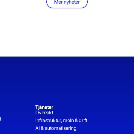
Mer nyheter
Tjänster
Översikt
t
Infrastruktur, moln & drift
AI & automatisering