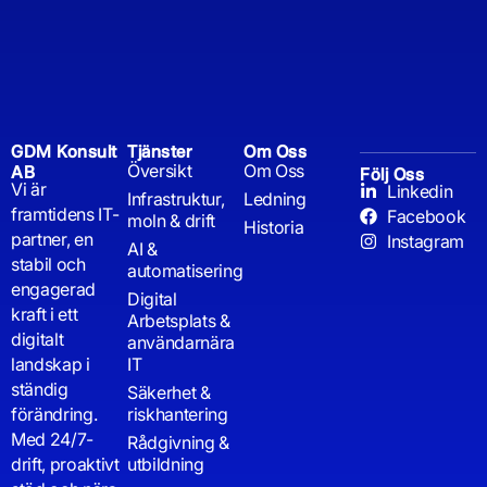
GDM Konsult
Tjänster
Om Oss
Översikt
Om Oss
AB
Följ Oss
Vi är
Linkedin
Infrastruktur,
Ledning
framtidens IT-
Facebook
moln & drift
Historia
partner, en
Instagram
AI &
stabil och
automatisering
engagerad
Digital
kraft i ett
Arbetsplats &
digitalt
användarnära
landskap i
IT
ständig
Säkerhet &
förändring.
riskhantering
Med 24/7-
Rådgivning &
drift, proaktivt
utbildning