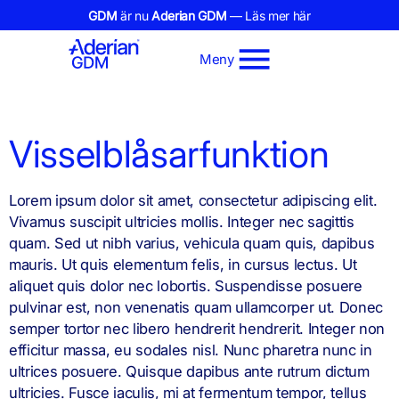
GDM
är nu
Aderian GDM
— Läs mer här
Meny
Visselblåsarfunktion
Lorem ipsum dolor sit amet, consectetur adipiscing elit.
Vivamus suscipit ultricies mollis. Integer nec sagittis
quam. Sed ut nibh varius, vehicula quam quis, dapibus
mauris. Ut quis elementum felis, in cursus lectus. Ut
aliquet quis dolor nec lobortis. Suspendisse posuere
pulvinar est, non venenatis quam ullamcorper ut. Donec
semper tortor nec libero hendrerit hendrerit. Integer non
efficitur massa, eu sodales nisl. Nunc pharetra nunc in
ultrices posuere. Quisque dapibus ante rutrum dictum
ultricies. Fusce iaculis, mi at fermentum tempor, tellus