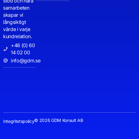
stöd och nära
samarbeten
skapar vi
långsiktigt
värde i varje
kundrelation.
+46 (0) 60
14 02 00
info@gdm.se
© 2026 GDM Konsult AB
Integritetspolicy