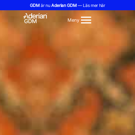
GDM
är nu
Aderian GDM
— Läs mer här
Meny