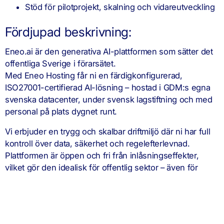
Stöd för pilotprojekt, skalning och vidareutveckling
Fördjupad beskrivning:
Eneo.ai är den generativa AI-plattformen som sätter det
offentliga Sverige i förarsätet.
Med Eneo Hosting får ni en färdigkonfigurerad,
ISO27001-certifierad AI-lösning – hostad i GDM:s egna
svenska datacenter, under svensk lagstiftning och med
personal på plats dygnet runt.
Vi erbjuder en trygg och skalbar driftmiljö där ni har full
kontroll över data, säkerhet och regelefterlevnad.
Plattformen är öppen och fri från inlåsningseffekter,
vilket gör den idealisk för offentlig sektor – även för
känslig information som inte bör hanteras i amerikanska
molntjänster.
Oavsett om ni startar med ett pilotprojekt eller rullar ut
brett i hela organisationen, sköter vi allt från installation