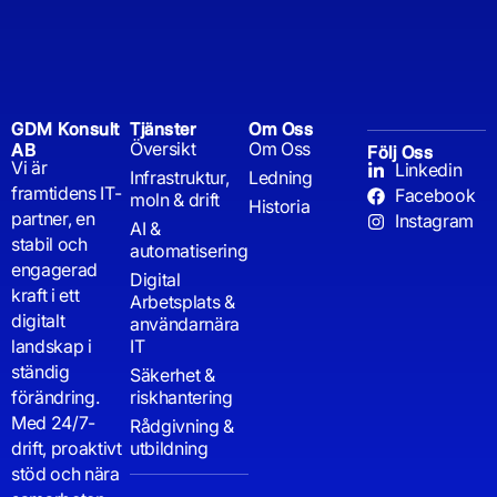
GDM Konsult
Tjänster
Om Oss
Översikt
Om Oss
AB
Följ Oss
Vi är
Linkedin
Infrastruktur,
Ledning
framtidens IT-
Facebook
moln & drift
Historia
partner, en
Instagram
AI &
stabil och
automatisering
engagerad
Digital
kraft i ett
Arbetsplats &
digitalt
användarnära
landskap i
IT
ständig
Säkerhet &
förändring.
riskhantering
Med 24/7-
Rådgivning &
drift, proaktivt
utbildning
stöd och nära