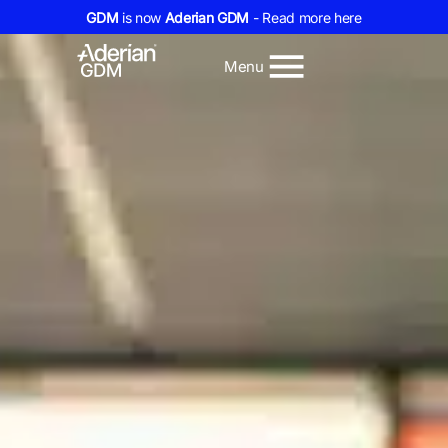
GDM
is now
Aderian GDM
- Read more here
Menu