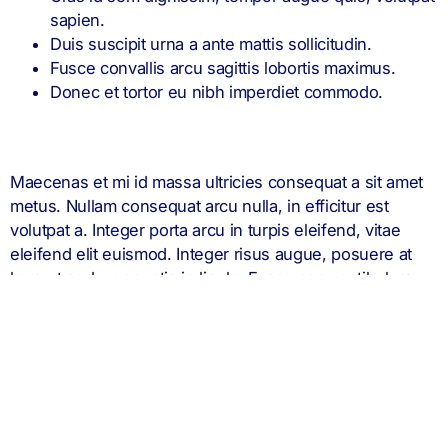
sapien.
Duis suscipit urna a ante mattis sollicitudin.
Fusce convallis arcu sagittis lobortis maximus.
Donec et tortor eu nibh imperdiet commodo.
Maecenas et mi id massa ultricies consequat a sit amet
metus. Nullam consequat arcu nulla, in efficitur est
volutpat a. Integer porta arcu in turpis eleifend, vitae
eleifend elit euismod. Integer risus augue, posuere at
laoreet sed, venenatis in ligula. Fusce nec vestibulum
massa, non scelerisque odio. Ut tempor fringilla neque
nec posuere. Integer ac ornare augue. Donec et luctus
turpis. Suspendisse viverra elementum lectus quis
iaculis. Donec fermentum id sem a faucibus. Donec non
aliquam neque, vel rhoncus elit. Curabitur eget lacinia
arcu. Nunc faucibus nulla felis, at tempus sem auctor
sed.