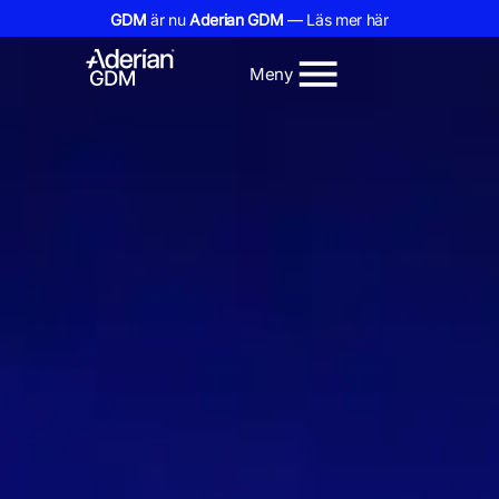
GDM
är nu
Aderian GDM
— Läs mer här
Meny